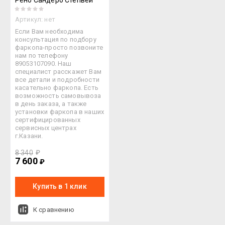
Рено Сандеро Степвей
Артикул:
нет
Если Вам необходима
консультация по подбору
фаркопа-просто позвоните
нам по телефону
89053107090. Наш
специалист расскажет Вам
все детали и подробности
касательно фаркопа. Есть
возможность самовывоза
в день заказа, а также
установки фаркопа в наших
сертифицированных
сервисных центрах
г.Казани.
8 340
₽
7 600
₽
Купить в 1 клик
К сравнению